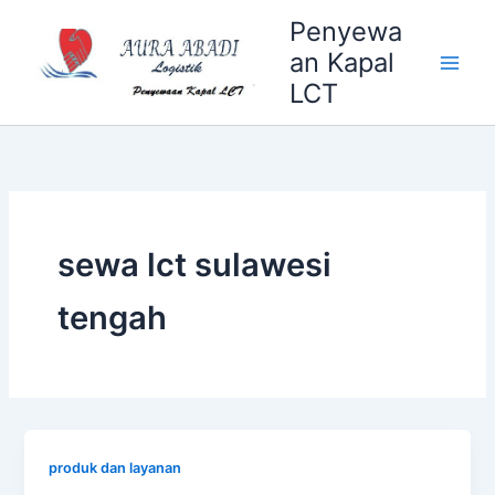
Skip
Penyewa
to
an Kapal
content
LCT
sewa lct sulawesi
tengah
produk dan layanan