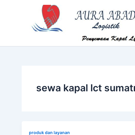
Skip
to
content
sewa kapal lct sumat
produk dan layanan